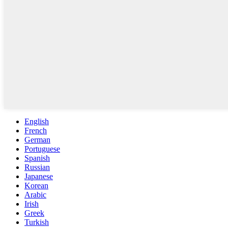
English
French
German
Portuguese
Spanish
Russian
Japanese
Korean
Arabic
Irish
Greek
Turkish