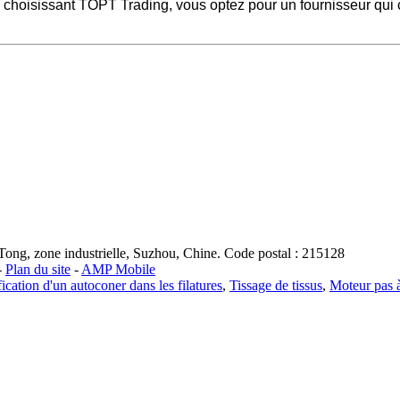
 En choisissant TOPT Trading, vous optez pour un fournisseur qui 
ong, zone industrielle, Suzhou, Chine. Code postal : 215128
-
Plan du site
-
AMP Mobile
fication d'un autoconer dans les filatures
,
Tissage de tissus
,
Moteur pas 