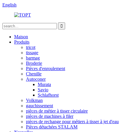
English
Maison
Produits
tricot
tissage
barmag
Broderie
Pièces d'enroulement
Chenille
Autoconer
Murata
Savio
Schlafhorst
Volkman
gauchissement
pièces de métier à tisser circulaire
pièces de machines à filer
pièces de rechange pour métiers à tisser à jet d'eau
Pièces détachées STALAM