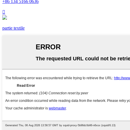
+86 134 5166 0636

partie textile