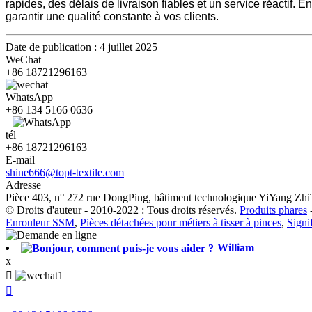
rapides, des délais de livraison fiables et un service réactif.
garantir une qualité constante à vos clients.
Date de publication : 4 juillet 2025
WeChat
+86 18721296163
WhatsApp
+86 134 5166 0636
tél
+86 18721296163
E-mail
shine666@topt-textile.com
Adresse
Pièce 403, n° 272 rue DongPing, bâtiment technologique YiYang ZhiT
© Droits d'auteur - 2010-2022 : Tous droits réservés.
Produits phares
Enrouleur SSM
,
Pièces détachées pour métiers à tisser à pinces
,
Signi
William
x

