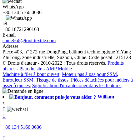
WhatsApp
+86 134 5166 0636
tél
+86 18721296163
E-mail
shine666@topt-textile.com
Adresse
Pièce 403, n° 272 rue DongPing, bâtiment technologique YiYang
ZhiTong, zone industrielle, Suzhou, Chine. Code postal : 215128
© Droits d'auteur - 2010-2022 : Tous droits réservés.
Produits
phares
-
Plan du site
-
AMP Mobile
Machine à filer à bout ouvert
,
Moteur pas à pas pour SSM
,
Enrouleur SSM
,
Tissage de tissus
,
Pièces détachées pour métiers à
tisser à pinces
,
Signification d'un autoconer dans les filatures
,
William
x


+86 134 5166 0636
