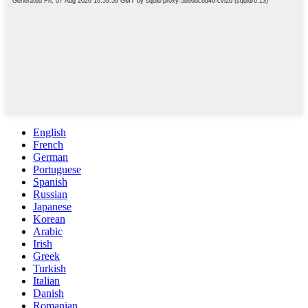
English
French
German
Portuguese
Spanish
Russian
Japanese
Korean
Arabic
Irish
Greek
Turkish
Italian
Danish
Romanian