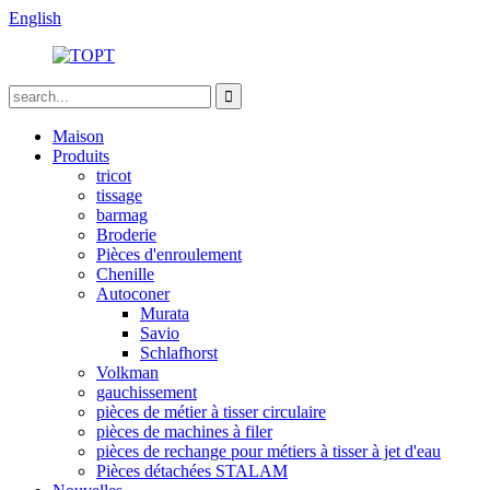
English
Maison
Produits
tricot
tissage
barmag
Broderie
Pièces d'enroulement
Chenille
Autoconer
Murata
Savio
Schlafhorst
Volkman
gauchissement
pièces de métier à tisser circulaire
pièces de machines à filer
pièces de rechange pour métiers à tisser à jet d'eau
Pièces détachées STALAM