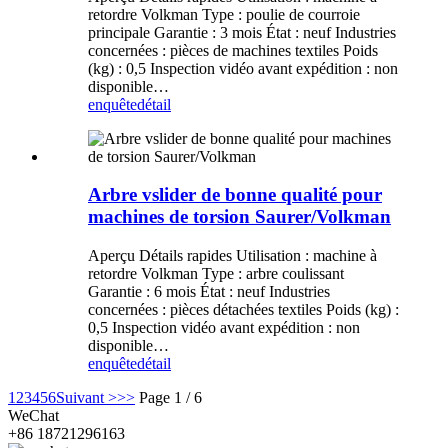
retordre Volkman Type : poulie de courroie
principale Garantie : 3 mois État : neuf Industries
concernées : pièces de machines textiles Poids
(kg) : 0,5 Inspection vidéo avant expédition : non
disponible…
enquête
détail
Arbre vslider de bonne qualité pour
machines de torsion Saurer/Volkman
Aperçu Détails rapides Utilisation : machine à
retordre Volkman Type : arbre coulissant
Garantie : 6 mois État : neuf Industries
concernées : pièces détachées textiles Poids (kg) :
0,5 Inspection vidéo avant expédition : non
disponible…
enquête
détail
1
2
3
4
5
6
Suivant >
>>
Page 1 / 6
WeChat
+86 18721296163