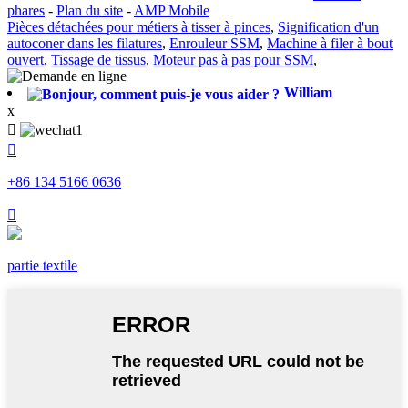
phares
-
Plan du site
-
AMP Mobile
Pièces détachées pour métiers à tisser à pinces
,
Signification d'un
autoconer dans les filatures
,
Enrouleur SSM
,
Machine à filer à bout
ouvert
,
Tissage de tissus
,
Moteur pas à pas pour SSM
,
William
x


+86 134 5166 0636

partie textile