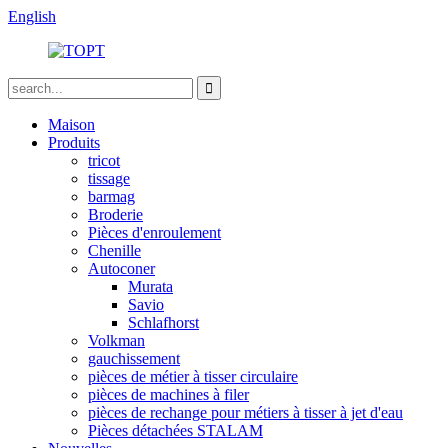
English
Maison
Produits
tricot
tissage
barmag
Broderie
Pièces d'enroulement
Chenille
Autoconer
Murata
Savio
Schlafhorst
Volkman
gauchissement
pièces de métier à tisser circulaire
pièces de machines à filer
pièces de rechange pour métiers à tisser à jet d'eau
Pièces détachées STALAM