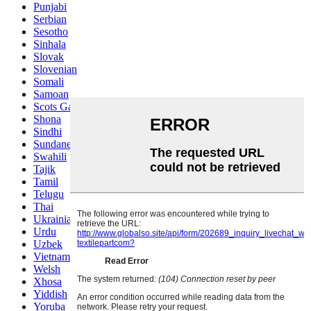
Punjabi
Serbian
Sesotho
Sinhala
Slovak
Slovenian
Somali
Samoan
Scots Gaelic
Shona
Sindhi
Sundanese
Swahili
Tajik
Tamil
Telugu
Thai
Ukrainian
Urdu
Uzbek
Vietnamese
Welsh
Xhosa
Yiddish
Yoruba