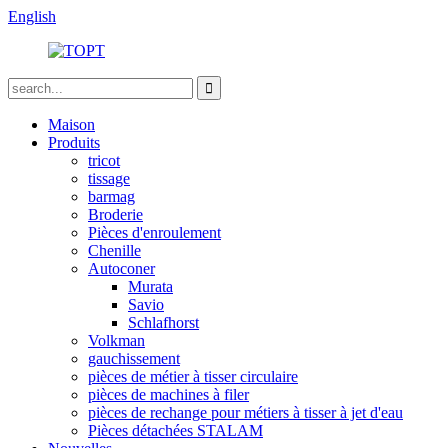
English
Maison
Produits
tricot
tissage
barmag
Broderie
Pièces d'enroulement
Chenille
Autoconer
Murata
Savio
Schlafhorst
Volkman
gauchissement
pièces de métier à tisser circulaire
pièces de machines à filer
pièces de rechange pour métiers à tisser à jet d'eau
Pièces détachées STALAM