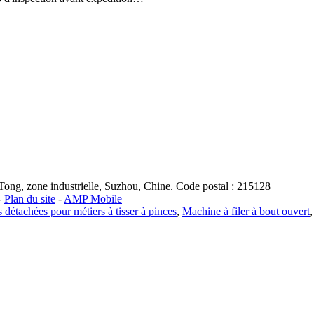
ong, zone industrielle, Suzhou, Chine. Code postal : 215128
-
Plan du site
-
AMP Mobile
 détachées pour métiers à tisser à pinces
,
Machine à filer à bout ouvert