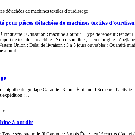
é pour pièces détachées de machines textiles d'ourdiss
à l'industrie : Utilisation : machine à ourdir ; Type de tendeur : tendeur ;
port de test de la machine : Non disponible ; Lieu d'origine : Zhejiang,
Western Union ; Délai de livraison : 3 à 5 jours ouvrables ; Quantité m
ine à ourdir…
age
: aiguille de guidage Garantie : 3 mois État : neuf Secteurs d’activité :
nt expédition : …
chine à ourdir
ype : séparateur de fil Garantie : 3 mois État : neuf Secteurs d’activité