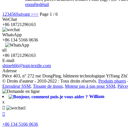
enquête
détail
1
2
3
4
5
6
Suivant >
>>
Page 1 / 6
WeChat
+86 18721296163
WhatsApp
+86 134 5166 0636
tél
+86 18721296163
E-mail
shine666@topt-textile.com
Adresse
Pièce 403, n° 272 rue DongPing, bâtiment technologique YiYang ZhiT
© Droits d'auteur - 2010-2022 : Tous droits réservés.
Produits phares
Enrouleur SSM
,
Tissage de tissus
,
Moteur pas à pas pour SSM
,
Pièces
William
x


+86 134 5166 0636