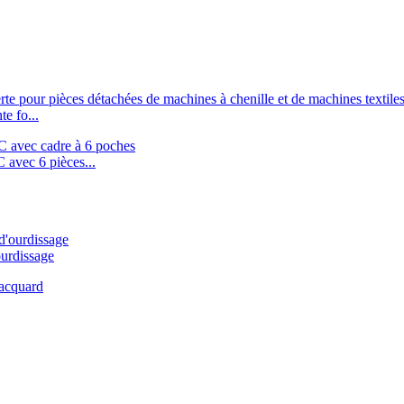
e fo...
 avec 6 pièces...
ourdissage