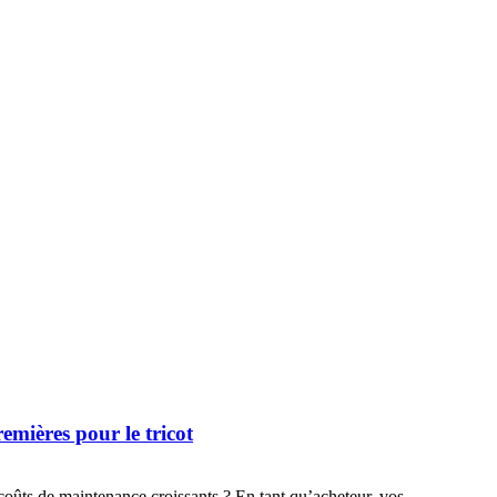
emières pour le tricot
 coûts de maintenance croissants ? En tant qu’acheteur, vos