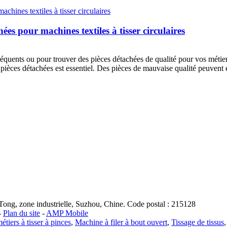
ées pour machines textiles à tisser circulaires
équents ou pour trouver des pièces détachées de qualité pour vos métiers 
es pièces détachées est essentiel. Des pièces de mauvaise qualité peuvent
ong, zone industrielle, Suzhou, Chine. Code postal : 215128
-
Plan du site
-
AMP Mobile
tiers à tisser à pinces
,
Machine à filer à bout ouvert
,
Tissage de tissus