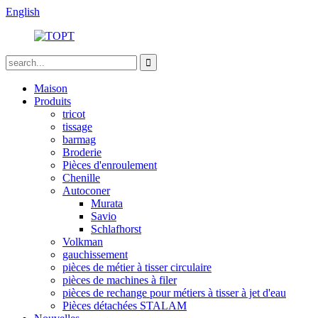
English
Maison
Produits
tricot
tissage
barmag
Broderie
Pièces d'enroulement
Chenille
Autoconer
Murata
Savio
Schlafhorst
Volkman
gauchissement
pièces de métier à tisser circulaire
pièces de machines à filer
pièces de rechange pour métiers à tisser à jet d'eau
Pièces détachées STALAM