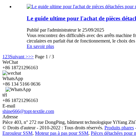
Le guide ultime pour l'achat de pièces détach
Publié par l'administrateur le 25/09/2025
Vous rencontrez des difficultés avec des arrêts machine fr
circulaires en parfait état de fonctionnement, le choix d
En savoir plus
1
2
3
Suivant >
>>
Page 1 / 3
WeChat
+86 18721296163
WhatsApp
+86 134 5166 0636
tél
+86 18721296163
E-mail
shine666@topt-textile.com
Adresse
Pièce 403, n° 272 rue DongPing, bâtiment technologique YiYang ZhiT
© Droits d'auteur - 2010-2022 : Tous droits réservés.
Produits phares
Enrouleur SSM
,
Moteur pas à pas pour SSM
,
Pièces détachées pour mé