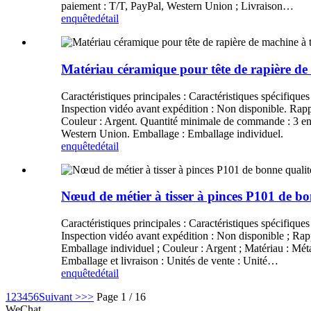
paiement : T/T, PayPal, Western Union ; Livraison…
enquête
détail
Matériau céramique pour tête de rapière de m
Caractéristiques principales : Caractéristiques spécifiques 
Inspection vidéo avant expédition : Non disponible. Rappo
Couleur : Argent. Quantité minimale de commande : 3 ense
Western Union. Emballage : Emballage individuel.
enquête
détail
Nœud de métier à tisser à pinces P101 de bon
Caractéristiques principales : Caractéristiques spécifiques 
Inspection vidéo avant expédition : Non disponible ; Rapp
Emballage individuel ; Couleur : Argent ; Matériau : Méta
Emballage et livraison : Unités de vente : Unité…
enquête
détail
1
2
3
4
5
6
Suivant >
>>
Page 1 / 16
WeChat