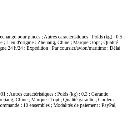
rechange pour pinces ; Autres caractéristiques : Poids (kg) : 0,5 ;
 ; Lieu d'origine : Zhejiang, Chine ; Marque : topt ; Qualité
gne 24 h/24 ; Expédition : Par coursier/avion/maritime ; Délai
01 ; Autres caractéristiques : Poids (kg) : 0,3 ; Garantie :
hejiang, Chine ; Marque : Topt ; Qualité garantie ; Couleur :
 commande : 10 ensembles ; Modalités de paiement : PayPal,