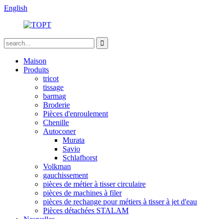
English
Maison
Produits
tricot
tissage
barmag
Broderie
Pièces d'enroulement
Chenille
Autoconer
Murata
Savio
Schlafhorst
Volkman
gauchissement
pièces de métier à tisser circulaire
pièces de machines à filer
pièces de rechange pour métiers à tisser à jet d'eau
Pièces détachées STALAM