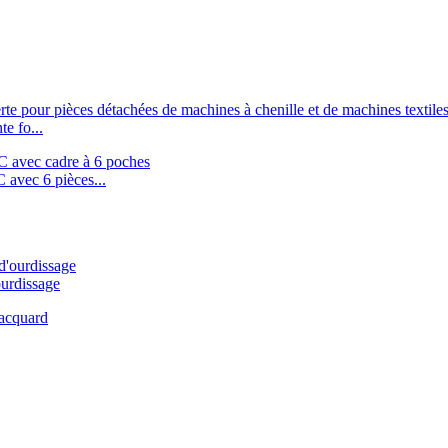
e fo...
 avec 6 pièces...
ourdissage