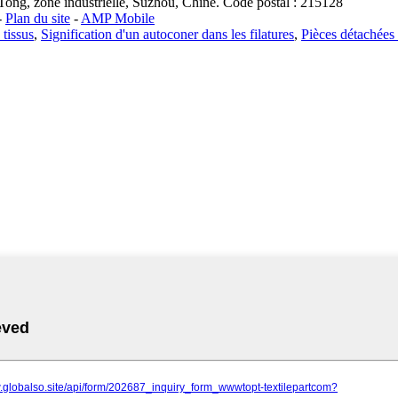
ong, zone industrielle, Suzhou, Chine. Code postal : 215128
-
Plan du site
-
AMP Mobile
 tissus
,
Signification d'un autoconer dans les filatures
,
Pièces détachées 