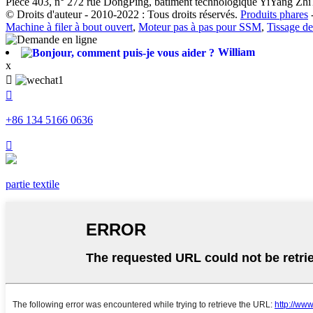
Pièce 403, n° 272 rue DongPing, bâtiment technologique YiYang ZhiT
© Droits d'auteur - 2010-2022 : Tous droits réservés.
Produits phares
Machine à filer à bout ouvert
,
Moteur pas à pas pour SSM
,
Tissage de
William
x


+86 134 5166 0636

partie textile