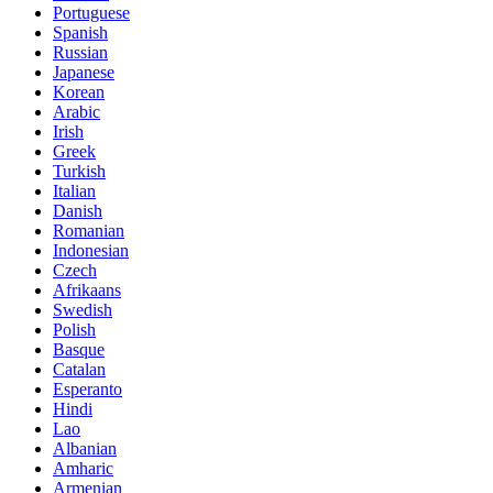
Portuguese
Spanish
Russian
Japanese
Korean
Arabic
Irish
Greek
Turkish
Italian
Danish
Romanian
Indonesian
Czech
Afrikaans
Swedish
Polish
Basque
Catalan
Esperanto
Hindi
Lao
Albanian
Amharic
Armenian