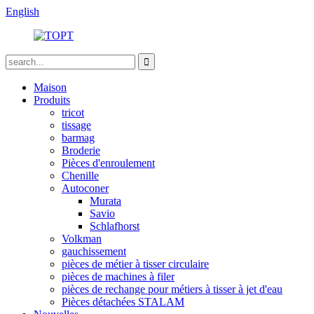
English
Maison
Produits
tricot
tissage
barmag
Broderie
Pièces d'enroulement
Chenille
Autoconer
Murata
Savio
Schlafhorst
Volkman
gauchissement
pièces de métier à tisser circulaire
pièces de machines à filer
pièces de rechange pour métiers à tisser à jet d'eau
Pièces détachées STALAM