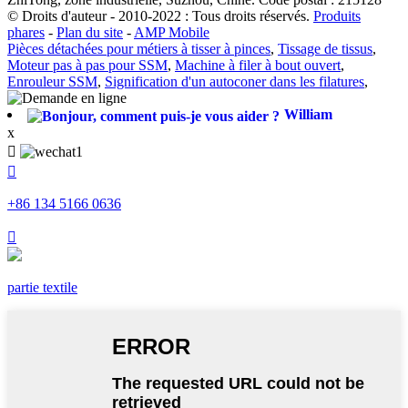
© Droits d'auteur - 2010-2022 : Tous droits réservés.
Produits
phares
-
Plan du site
-
AMP Mobile
Pièces détachées pour métiers à tisser à pinces
,
Tissage de tissus
,
Moteur pas à pas pour SSM
,
Machine à filer à bout ouvert
,
Enrouleur SSM
,
Signification d'un autoconer dans les filatures
,
William
x


+86 134 5166 0636

partie textile