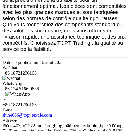
de la précision et de la durabilité pour un
fonctionnement optimal. Nos pièces sont compatibles
avec les plus grandes marques et sont fabriquées
selon des normes de contrôle qualité rigoureuses.
Que vous recherchiez des composants standard ou
des solutions sur mesure, nous vous offrons une
livraison rapide, une assistance technique et des prix
compétitifs. Choisissez TOPT Trading : la qualité au
service de la fiabilité.
Date de publication : 6 août 2025
WeChat
+86 18721296163
WhatsApp
+86 134 5166 0636
tél
+86 18721296163
E-mail
shine666@topt-textile.com
Adresse
Pièce 403, n° 272 rue DongPing, bâtiment technologique YiYang
ZhiTong, zone industrielle, Suzhou, Chine. Code postal : 215128