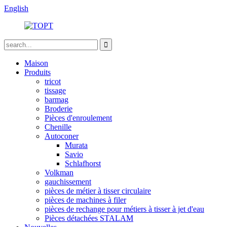
English
Maison
Produits
tricot
tissage
barmag
Broderie
Pièces d'enroulement
Chenille
Autoconer
Murata
Savio
Schlafhorst
Volkman
gauchissement
pièces de métier à tisser circulaire
pièces de machines à filer
pièces de rechange pour métiers à tisser à jet d'eau
Pièces détachées STALAM