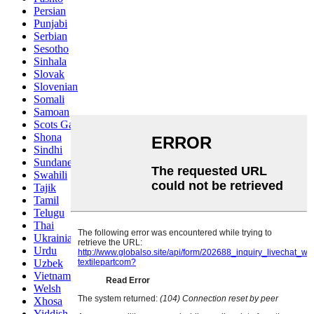
Persian
Punjabi
Serbian
Sesotho
Sinhala
Slovak
Slovenian
Somali
Samoan
Scots Gaelic
Shona
Sindhi
Sundanese
Swahili
Tajik
Tamil
Telugu
Thai
Ukrainian
Urdu
Uzbek
Vietnamese
Welsh
Xhosa
Yiddish