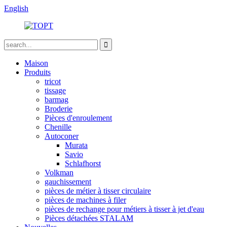
English
Maison
Produits
tricot
tissage
barmag
Broderie
Pièces d'enroulement
Chenille
Autoconer
Murata
Savio
Schlafhorst
Volkman
gauchissement
pièces de métier à tisser circulaire
pièces de machines à filer
pièces de rechange pour métiers à tisser à jet d'eau
Pièces détachées STALAM