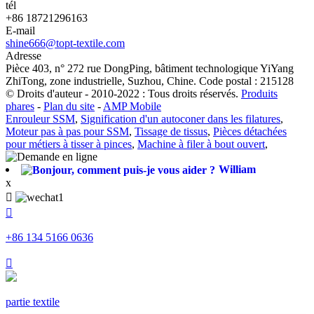
tél
+86 18721296163
E-mail
shine666@topt-textile.com
Adresse
Pièce 403, n° 272 rue DongPing, bâtiment technologique YiYang
ZhiTong, zone industrielle, Suzhou, Chine. Code postal : 215128
© Droits d'auteur - 2010-2022 : Tous droits réservés.
Produits
phares
-
Plan du site
-
AMP Mobile
Enrouleur SSM
,
Signification d'un autoconer dans les filatures
,
Moteur pas à pas pour SSM
,
Tissage de tissus
,
Pièces détachées
pour métiers à tisser à pinces
,
Machine à filer à bout ouvert
,
William
x


+86 134 5166 0636

partie textile